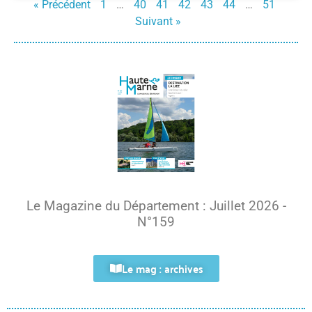
« Précédent
1
…
40
41
42
43
44
…
51
Suivant »
Le Magazine du Département : Juillet 2026 -
N°159
Le mag : archives