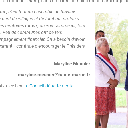
n au bord de l’étang, dans un cadre complètement réaménagé où le
me, c’est tout un ensemble de travaux
ent de villages et de forêt qui profite à
 territoires ruraux, on voit comme ici, tout
. Peu de communes ont de tels
ompagnement financier. On a besoin d’avoir
ximité »
continue d’encourager le Président
Maryline Meunier
maryline.meunier@haute-marne.fr
uivre ce lien
Le Conseil départemental