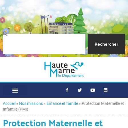
Rechercher
Accueil
»
Nos missions
»
Enfance et famille
»
Protection Maternelle et
Infantile (PMI)
Protection Maternelle et