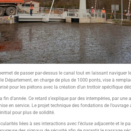
ermet de passer par-dessus le canal tout en laissant naviguer l
ar le Département, en charge de plus de 1000 ponts, vise à rempla
urisé pour les piétons avec la création d’un trottoir spécifique déd
a fin d’année. Ce retard s’explique par des intempéries, par une 
ise en service. Le projet technique des fondations de l’ouvrage
itial pour plus de solidité.
ularités liées à ses interactions avec l’écluse adjacente et le pa
igoureuse des signaux de sécurité afin de garantir le passage séc