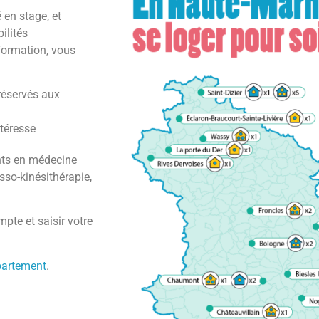
é en stage, et
ilités
formation, vous
réservés aux
téresse
nts en médecine
sso-kinésithérapie,
mpte et saisir votre
partement
.