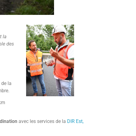
t la
ble des
 de la
mbre.
 km
rdination
avec les services de la
DIR Est,