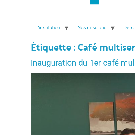
L’institution
Nos missions
Déma
Étiquette :
Café multiser
Inauguration du 1er café mul