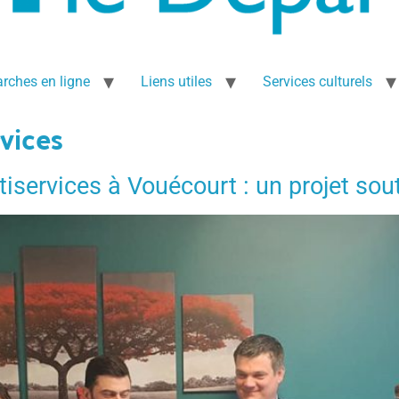
rches en ligne
Liens utiles
Services culturels
vices
tiservices à Vouécourt : un projet sou