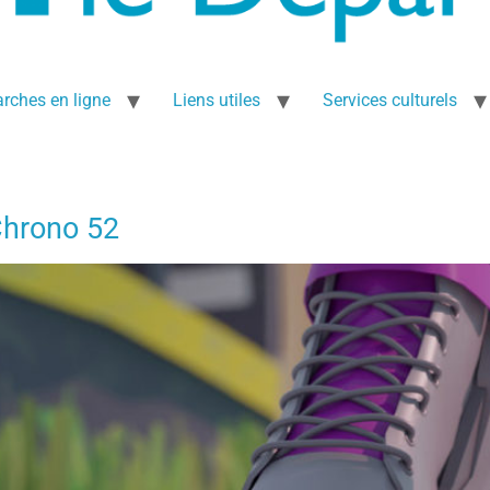
rches en ligne
Liens utiles
Services culturels
Chrono 52