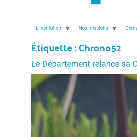
L’institution
Nos missions
Déma
Étiquette :
Chrono52
Le Département relance sa 