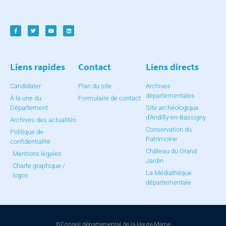
Liens rapides
Contact
Liens directs
Candidater
Plan du site
Archives
départementales
À la une du
Formulaire de contact
Département
Site archéologique
d'Andilly-en-Bassigny
Archives des actualités
Conservation du
Politique de
Patrimoine
confidentialité
Château du Grand
Mentions légales
Jardin
Charte graphique /
La Médiathèque
logos
départementale
©Conseil départemental de la Haute-Marne