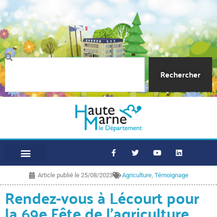
Rechercher
Article publié le
25/08/2023
Agriculture
,
Témoignage
Rendez-vous à Lécourt pour
la 69e Fête de l’agriculture