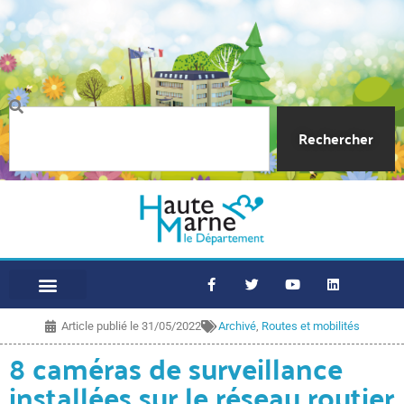
Rechercher
Article publié le
31/05/2022
Archivé
,
Routes et mobilités
8 caméras de surveillance
installées sur le réseau routier