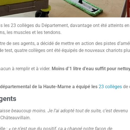
ans les 23 collèges du Département, davantage ont été atteints e
ns, les muscles et les tendons.
-être de ses agents, a décidé de mettre en action des pistes d’amé
test, quatre collèges ont été équipés de nouveaux chariots plu
hacun à remplir et à vider.
Moins d’1 litre d’eau suffit pour net
 départemental de la Haute-Marne a équipé les
23 collèges
de 
agents
 baisse beaucoup moins. Je l’ai adopté tout de suite, c’est devenu
 Châteauvillain.
lle :
« ce n’est que du positif
,
ça a changé notre façon de