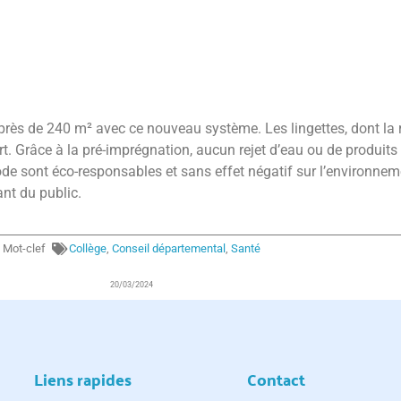
 près de 240 m² avec ce nouveau système. Les lingettes, dont la r
 Grâce à la pré-imprégnation, aucun rejet d’eau ou de produits d
ode sont éco-responsables et sans effet négatif sur l’environne
ant du public.
Mot-clef
Collège
,
Conseil départemental
,
Santé
20/03/2024
Liens rapides
Contact