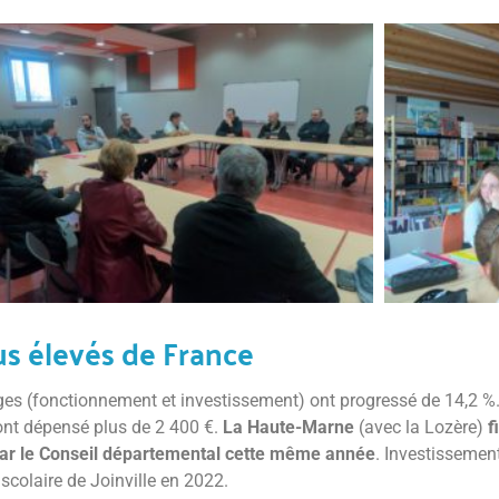
us élevés de France
èges (fonctionnement et investissement) ont progressé de 14,2 %
ont dépensé plus de 2 400 €.
La Haute-Marne
(avec la Lozère)
f
 par le Conseil départemental cette même année
. Investissemen
colaire de Joinville en 2022.