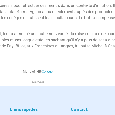
errés » pour effectuer des menus dans un contexte d’inflation. 
 via la plateforme Agrilocal ou directement auprès des producteur
 collèges qui utilisent les circuits courts. Le but : « compenser
, leur a annoncé une autre nouveauté : la mise en place de chari
ubles musculosquelettiques sachant qu’il n’y a plus de seau à porte
 de Fayl-Billot, aux Franchises à Langres, à Louise-Michel à Cha
Mot-clef
Collège
22/03/2023
Liens rapides
Contact