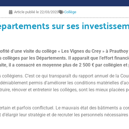
Article publié le
22/03/2023
Collège
partements sur ses investissem
ofité d’une visite du collège « Les Vignes du Crey » à Prauthoy
s collèges par les Départements. Il apparaît que l’effort fina
uite, il a consacré en moyenne plus de 2 500 € par collégien et 
 collégiens. C’est ce qui transparaît du rapport annuel de la Co
 indéniablement permis d’améliorer les conditions matérielles d’ac
ire, rénover et entretenir les collèges, sont les mieux placées p
ertain et parfois conflictuel. Le mauvais état des bâtiments a c
 d’élargir leur stratégie et de recruter les personnels nécessair