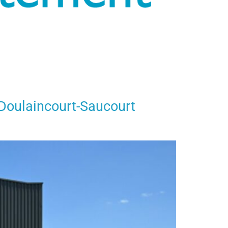
 Doulaincourt-Saucourt