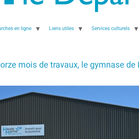
rches en ligne
Liens utiles
Services culturels
torze mois de travaux, le gymnase de