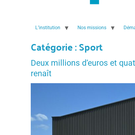
L’institution
Nos missions
Déma
Catégorie :
Sport
Deux millions d’euros et qua
renaît