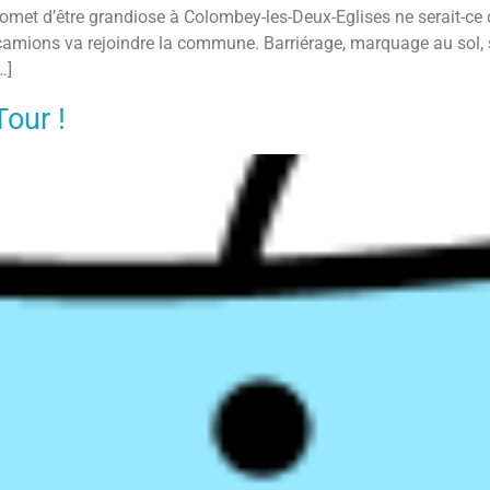
e promet d’être grandiose à Colombey-les-Deux-Eglises ne serait-c
 camions va rejoindre la commune. Barriérage, marquage au sol, se
…]
Tour !