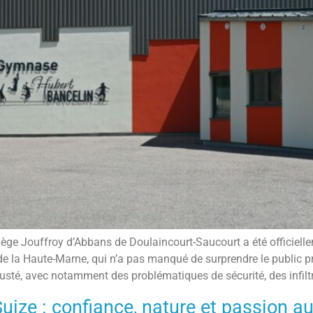
ège Jouffroy d’Abbans de Doulaincourt-Saucourt a été officiellem
de la Haute-Marne, qui n’a pas manqué de surprendre le public pré
sté, avec notamment des problématiques de sécurité, des infiltr
uize : confiance, nature et passion au 